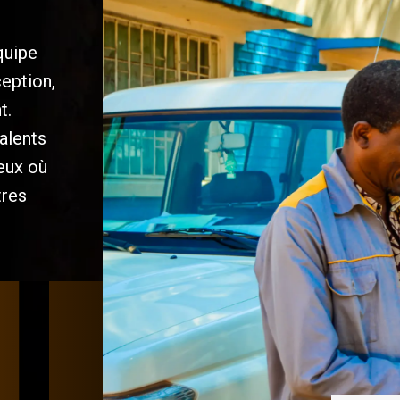
quipe
ception,
t.
alents
ieux où
tres
/
/
/