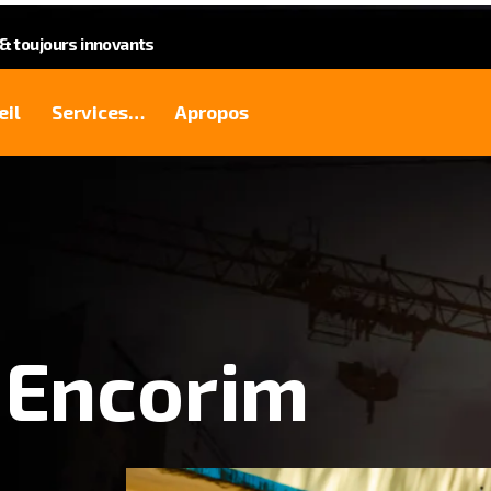
 toujours innovants
eil
Services…
Apropos
 Encorim